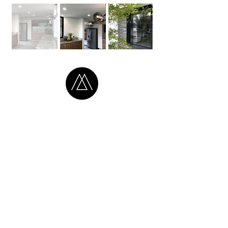
CONTÁCTENOS
:
info@magallon.mx
Sebastian Bach 5068
SÍGANOS: