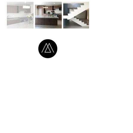
CONTÁCTENOS
:
info@magallon.mx
Sebastian Bach 5068
SÍGANOS: