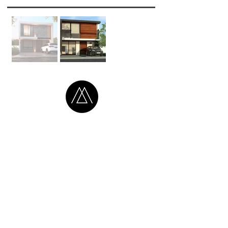
CONTÁCTENOS
:
info@magallon.mx
Sebastian Bach 5068
SÍGANOS: